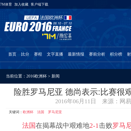
7M体育
加入收藏
客户端下载
首页
比分
赛程
文字直播
最新情报
赛前分析
积分榜
射
当前位置：
2016欧洲杯
>
新闻
险胜罗马尼亚 德尚表示:比赛很
2016年06月11日 来源：网
关键词：
欧洲杯
法国
罗马尼亚
法国
在揭幕战中艰难地
2-1
击败
罗马