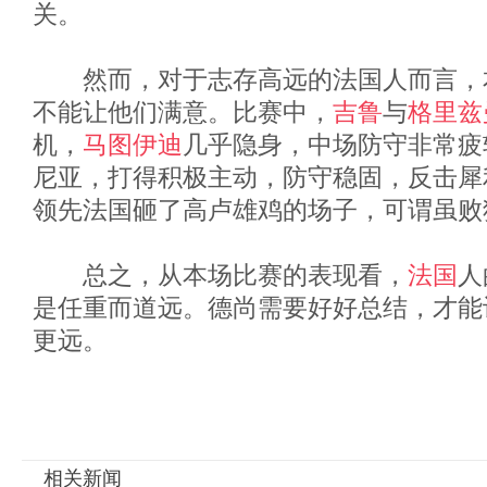
关。
然而，对于志存高远的法国人而言，
不能让他们满意。比赛中，
吉鲁
与
格里兹
机，
马图伊迪
几乎隐身，中场防守非常疲
尼亚，打得积极主动，防守稳固，反击犀
领先法国砸了高卢雄鸡的场子，可谓虽败
总之，从本场比赛的表现看，
法国
人
是任重而道远。德尚需要好好总结，才能
更远。
相关新闻