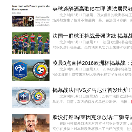
英球迷醉酒高歌IS在哪 遭法居民
北京时间6月11日凌晨，万众瞩目的欧洲杯将
场外却发生了极其不和谐的一幕。在法国马赛的一家酒
法国一群球王挑战最强防线 揭幕战
北京时间6月11日凌晨3:00，法国 欧洲杯将
尼亚队进行揭幕战。虽然法国从实力上来讲占据优势，
凌晨3点直播2016欧洲杯揭幕战
北京时间6月11日凌晨3:00，2016欧洲杯
7M体育将为您带来本场比赛的全程文字直播和视频直
揭幕战法国VS罗马尼亚首发出炉!
北京时间6月11日凌晨3点，2016年法国欧
马尼亚。目前，双方的首发名单已经出炉。 法国...
脸没打疼吗!莱因克尔放话:三狮夺
在欧洲杯揭幕战法国对阵罗马尼亚开赛之前，
克尔在推特上对本届欧洲杯做出了自己的预测，他认为