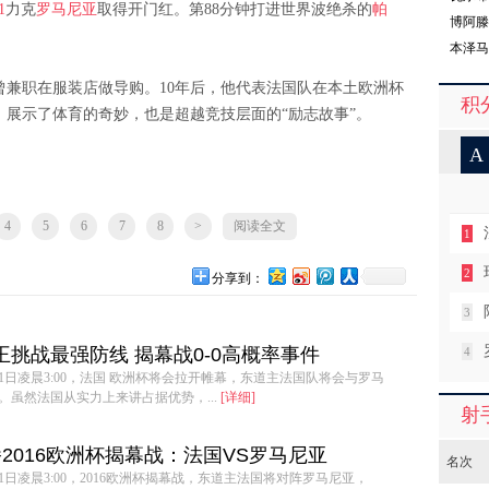
1
力克
罗马尼亚
取得开门红。第88分钟打进世界波绝杀的
帕
反馈
博阿滕
本泽马
曾兼职在服装店做导购。10年后，他代表法国队在本土欧洲杯
积
展示了体育的奇妙，也是超越竞技层面的“励志故事”。
A
4
5
6
7
8
>
阅读全文
1
2
分享到：
3
挑战最强防线 揭幕战0-0高概率事件
4
11日凌晨3:00，法国 欧洲杯将会拉开帷幕，东道主法国队将会与罗马
。虽然法国从实力上来讲占据优势，...
[详细]
射
2016欧洲杯揭幕战：法国VS罗马尼亚
名次
1日凌晨3:00，2016欧洲杯揭幕战，东道主法国将对阵罗马尼亚，