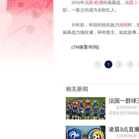
2016年
法国
欧洲杯
揭幕战，
法国
2-
耶
，一夜之间成为全欧红人。
10年前，年轻的他在效力
南特
时，
揭幕战力挽狂澜，神奇救主。如此故事，
(7M体育/叶问)
<
1
2
3
相关新闻
法国一群球王
北京时间6月
尼亚队进行揭幕战
凌晨3点直播
北京时间6月1