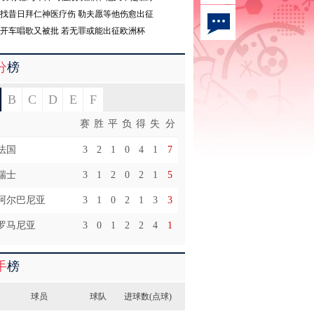
找昔日拜仁神医疗伤 勒夫愿等他伤愈出征
开车唱歌又被批 若无罪或能出征欧洲杯
分
榜
B
C
D
E
F
赛
胜
平
负
得
失
分
法国
3
2
1
0
4
1
7
瑞士
3
1
2
0
2
1
5
阿尔巴尼亚
3
1
0
2
1
3
3
罗马尼亚
3
0
1
2
2
4
1
手
榜
球员
球队
进球数(点球)