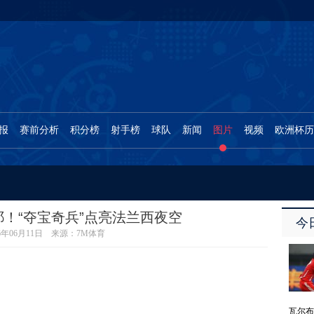
报
赛前分析
积分榜
射手榜
球队
新闻
图片
视频
欧洲杯历
返回
苹果
！“夺宝奇兵”点亮法兰西夜空
安卓
今
16年06月11日 来源：7M体育
微信
微博
瓦尔布