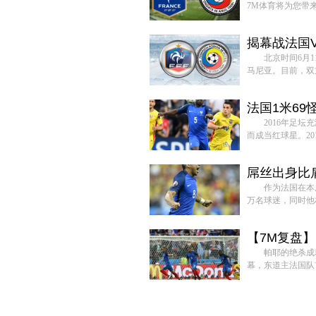
7M体育将为您带来
揭幕战法国
北京时间6月
马尼亚。目前，双方
法国1米69
2016年足
而成当红球星。20
屌丝出身比
作为法国在本
万名球迷，同时他朴
【7M复盘
整
帕耶的绝杀成
幕，东道主法国队