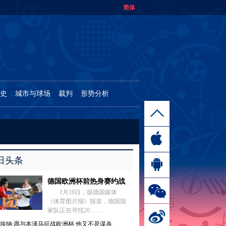
简体
史
城市与球场
裁判
形势分析
日头条
德国欧洲杯前热身赛约战
1月19日，据德国媒体
《体育图片报》报道，德国国
家队正在寻找20……
埃纳:愿与本泽马征战欧洲杯 他又不是谋杀