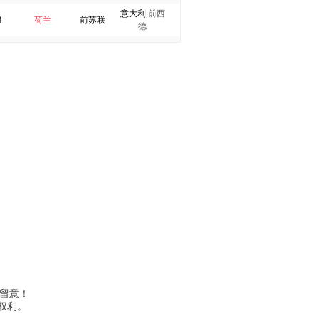
西格索尔松
2
意大利
,前西
8
荷兰
前苏联
德
卢卡库
2
4
法国
西班牙
丹麦
,
葡萄牙
纳英戈兰
2
前捷克斯洛
0
前西德
比利时
布拉迪
2(1)
伐克
斯坦库
前捷克斯洛
2(2)
6
前西德
荷兰
伐克
拉基蒂奇
1
2
前西德
前苏联
比利时
莫德里奇
1
8
意大利
前南斯拉夫
英格兰
卡利尼奇
1
4
西班牙
前苏联
匈牙利
埃德尔
1
前捷克斯洛
0
前苏联
前南斯拉夫
伐克
桑谢斯
1
布拉克·伊尔马兹
1
奥赞·图凡
1
哈姆西克
1
请留意！
弗拉迪米·魏斯
1
全部权利。