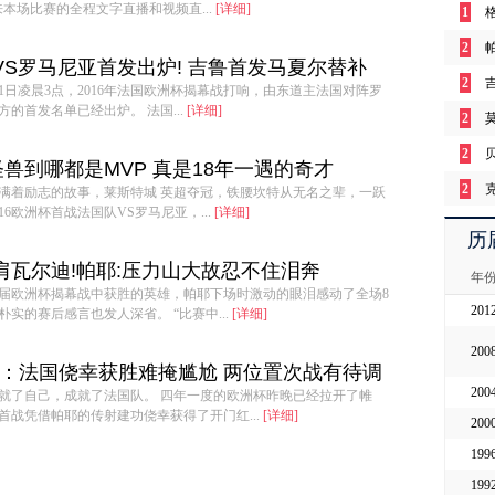
本场比赛的全程文字直播和视频直...
[详细]
1
2
VS罗马尼亚首发出炉! 吉鲁首发马夏尔替补
2
11日凌晨3点，2016年法国欧洲杯揭幕战打响，由东道主法国对阵罗
的首发名单已经出炉。 法国...
[详细]
2
2
怪兽到哪都是MVP 真是18年一遇的奇才
2
坛充满着励志的故事，莱斯特城 英超夺冠，铁腰坎特从无名之辈，一跃
16欧洲杯首战法国队VS罗马尼亚，...
[详细]
2
历
8
肩瓦尔迪!帕耶:压力山大故忍不住泪奔
年
届欧洲杯揭幕战中获胜的英雄，帕耶下场时激动的眼泪感动了全场8
8
201
实的赛后感言也发人深省。 “比赛中...
[详细]
8
200
8
】：法国侥幸获胜难掩尴尬 两位置次战有待调
200
就了自己，成就了法国队。 四年一度的欧洲杯昨晚已经拉开了帷
8
首战凭借帕耶的传射建功侥幸获得了开门红...
[详细]
200
8
199
8
199