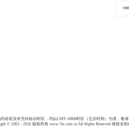
8
198
8
198
8
198
18
19
197
20
197
20
196
20
196
20
196
20
20
20
20
内容若没有另外标识时区，均以GMT+0800时区（北京时间）为准，敬
20
ight © 2003 -
2026 版权所有 www.7m.com.cn All Rights Reserved 保留