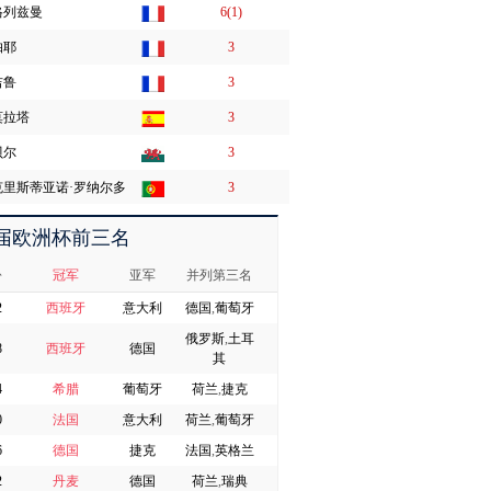
格列兹曼
6(1)
帕耶
3
吉鲁
3
莫拉塔
3
贝尔
3
克里斯蒂亚诺·罗纳尔多
3
纳尼
3
届欧洲杯前三名
佩里西奇
2
份
冠军
亚军
并列第三名
罗布森·卡努
2
2
西班牙
意大利
德国
,
葡萄牙
苏茨萨克
2
俄罗斯
,
土耳
8
西班牙
德国
其
佩莱
2
4
希腊
葡萄牙
荷兰
,
捷克
戈麦斯
2
0
法国
意大利
荷兰
,
葡萄牙
库巴
2
6
德国
捷克
法国
,
英格兰
比亚尔纳松
2
2
丹麦
德国
荷兰
,
瑞典