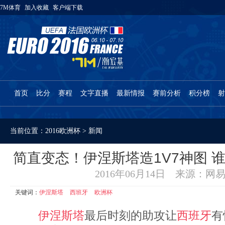
7M体育
加入收藏
客户端下载
首页
比分
赛程
文字直播
最新情报
赛前分析
积分榜
射
当前位置：
2016欧洲杯
>
新闻
简直变态！伊涅斯塔造1V7神图 谁
2016年06月14日 来源：网
关键词：
伊涅斯塔
西班牙
欧洲杯
伊涅斯塔
最后时刻的助攻让
西班牙
有