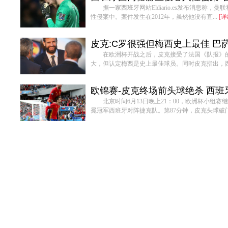
据一家西班牙网站Eldiario.es发布消息称
性侵案中。案件发生在2012年，虽然他没有直...
[详
皮克:C罗很强但梅西史上最佳 巴
在欧洲杯开战之后，皮克接受了法国《队报》
大，但认定梅西是史上最佳球员。同时皮克指出，西
欧锦赛-皮克终场前头球绝杀 西班牙
北京时间6月13日晚上21：00，欧洲杯小组
冕冠军西班牙对阵捷克队。第87分钟，皮克头球破门，