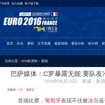
7M体育
加入收藏
客户端下载
首页
比分
赛程
文字直播
最新情报
赛前分析
积分榜
射
当前位置：
2016欧洲杯
>
新闻
巴萨媒体：C罗暴露无能 要队友
2016年06月15日 来源：新
关键词：
C罗
葡萄牙
首场比赛，
葡萄牙
表现不佳被
冰岛
逼