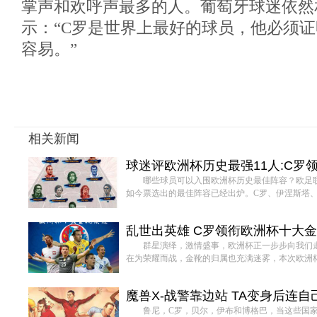
掌声和欢呼声最多的人。葡萄牙球迷依然
示：“C罗是世界上最好的球员，他必须
容易。”
相关新闻
球迷评欧洲杯历史最强11人:C罗
哪些球员可以入围欧洲杯历史最佳阵容？欧足
如今票选出的最佳阵容已经出炉。C罗、伊涅斯塔、拉
乱世出英雄 C罗领衔欧洲杯十大
群星演绎，激情盛事，欧洲杯正一步步向我们
在为荣耀而战，金靴的归属也充满迷雾，本次欧洲杯金
魔兽X-战警靠边站 TA变身后连自
鲁尼，C罗，贝尔，伊布和博格巴，当这些国