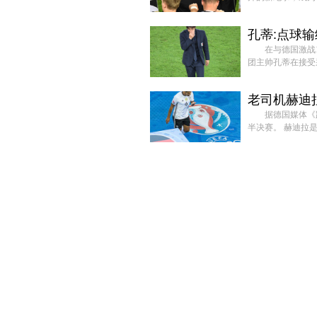
孔蒂:点球
在与德国激战
团主帅孔蒂在接受采
老司机赫迪
据德国媒体《
半决赛。 赫迪拉是