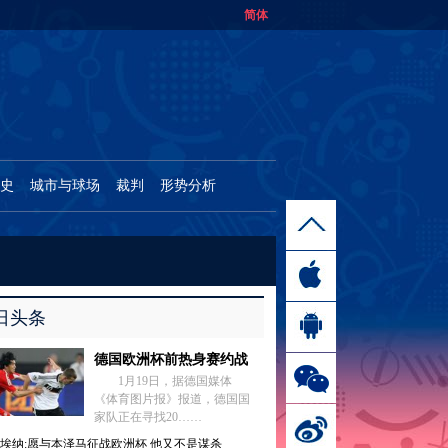
简体
史
城市与球场
裁判
形势分析
日头条
德国欧洲杯前热身赛约战
1月19日，据德国媒体
《体育图片报》报道，德国国
家队正在寻找20……
埃纳:愿与本泽马征战欧洲杯 他又不是谋杀