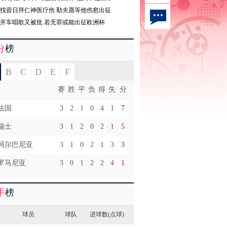
找昔日拜仁神医疗伤 勒夫愿等他伤愈出征
开车唱歌又被批 若无罪或能出征欧洲杯
分
榜
B
C
D
E
F
赛
胜
平
负
得
失
分
法国
3
2
1
0
4
1
7
瑞士
3
1
2
0
2
1
5
阿尔巴尼亚
3
1
0
2
1
3
3
罗马尼亚
3
0
1
2
2
4
1
手
榜
球员
球队
进球数(点球)