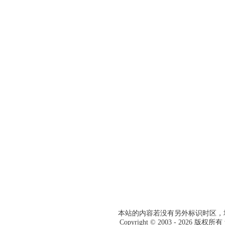
本站的内容若没有另外标识时区，均
Copyright © 2003 -
2026 版权所有 w