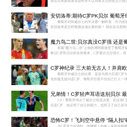
斯在出席新闻发布会时并不认同将关注的焦点只摆在这
安切洛蒂:期待C罗PK贝尔 葡萄
葡萄牙对阵威尔士的半决赛一触即发，作为执
安切洛蒂是怎样预测这场比赛的呢？ 我在皇马那两年.
魔力鸟二世:贝尔真没C罗强 还是
有着“魔力鸟二世”之称的博阿斯接受了葡萄牙媒
教过C罗和贝尔的名帅看来，C罗要比贝尔强大，而正
C罗神纪录 三大前无古人！并肩
葡萄牙对威尔士的比赛，是皇马两大巨星C罗
色的毫无疑问是C罗。葡萄牙巨星不但自己打入一球，
兄弟情！C罗轻声耳语送别贝尔 
2-0！葡萄牙淘汰了威尔士闯进决赛。在这场C
还是C罗，他证明了自己的能力，也捍卫了自己皇马第
恐怖C罗！飞到空中悬停 “隔人扣
当C罗发力起跳时，他腰腹上的每一块肌肉都