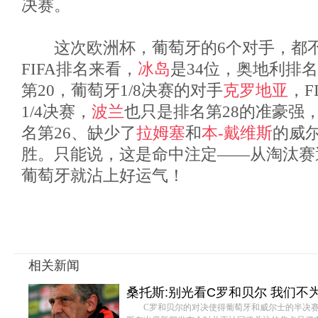
决赛。
这次欧洲杯，葡萄牙的6个对手，都不
FIFA排名来看，
冰岛
是34位，奥地利排名
第20，葡萄牙1/8决赛的对手
克罗地亚
，F
1/4决赛，
波兰
也只是排名第28的准豪强，
名第26、缺少了
拉姆塞
和
本-戴维斯
的威尔
胜。只能说，这是命中注定——从淘汰赛
葡萄牙就沾上好运气！
相关新闻
桑托斯:别光看C罗和贝尔 我们不
C罗和贝尔的对决使得葡萄牙和威尔士的半决