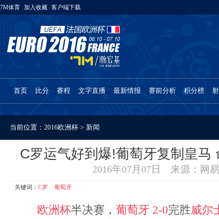
7M体育
加入收藏
客户端下载
首页
比分
赛程
文字直播
最新情报
赛前分析
积分榜
射
当前位置：
2016欧洲杯
>
新闻
C罗运气好到爆!葡萄牙复制皇马
2016年07月07日 来源：网
关键词：
C罗
葡萄牙
欧洲杯
半决赛，
葡萄牙
2-0
完胜
威尔