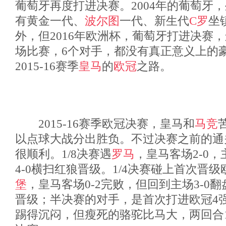
葡萄牙再度打进决赛。2004年的葡萄牙
有黄金一代、
波尔图
一代、新生代
C罗
坐
外，但2016年欧洲杯，葡萄牙打进决赛
场比赛，6个对手，都没有真正意义上的
2015-16赛季
皇马
的
欧冠
之路。
2015-16赛季欧冠决赛，皇马和
马竞
以点球大战分出胜负。不过决赛之前的通
很顺利。1/8决赛遇
罗马
，皇马客场2-0，
4-0横扫红狼晋级。1/4决赛碰上首次晋级
堡
，皇马客场0-2完败，但回到主场3-0翻
晋级；半决赛的对手，是首次打进欧冠4
踢得沉闷，但瘦死的骆驼比马大，两回合1