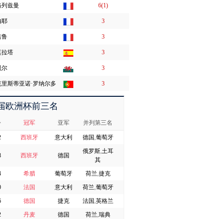
格列兹曼
6(1)
帕耶
3
吉鲁
3
莫拉塔
3
贝尔
3
克里斯蒂亚诺·罗纳尔多
3
纳尼
3
届欧洲杯前三名
佩里西奇
2
份
冠军
亚军
并列第三名
罗布森·卡努
2
2
西班牙
意大利
德国
,
葡萄牙
苏茨萨克
2
俄罗斯
,
土耳
8
西班牙
德国
其
佩莱
2
4
希腊
葡萄牙
荷兰
,
捷克
戈麦斯
2
0
法国
意大利
荷兰
,
葡萄牙
库巴
2
6
德国
捷克
法国
,
英格兰
比亚尔纳松
2
2
丹麦
德国
荷兰
,
瑞典