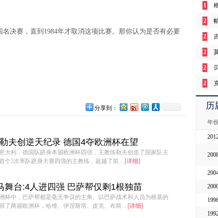
1
2
决赛，直到1984年才取消这项比赛。那你认为是否有必要
2
2
2
2
2
历
分享到：
8
年
8
201
!勒夫创逆天纪录 德国4夺欧洲杯在望
8
意大利，德国队跻身本届欧洲杯四强，主教练勒夫创造了国家队主
200
首个5次率队跻身大赛四强的主教练，超越了前...
[详细]
8
200
8
舞台:4人进四强 巴萨帮仅剩1根独苗
200
8
洲杯中，巴萨帮都是毫无争议的主角。以巴萨战术和人员为根基的
199
得了两届欧洲杯，哈维、伊涅斯塔、皮克、布斯...
[详细]
8
199