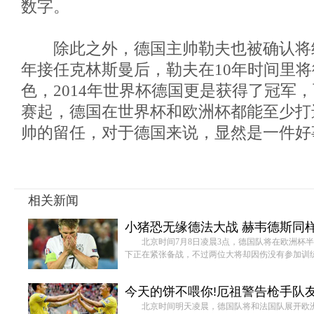
数字。
除此之外，德国主帅勒夫也被确认将继续
年接任克林斯曼后，勒夫在10年时间里
色，2014年世界杯德国更是获得了冠军，
赛起，德国在世界杯和欧洲杯都能至少打
帅的留任，对于德国来说，显然是一件好
相关新闻
小猪恐无缘德法大战 赫韦德斯同
北京时间7月8日凌晨3点，德国队将在欧洲杯
下正在紧张备战，不过两位大将却因伤没有参加训练。
今天的饼不喂你!厄祖警告枪手队友
北京时间明天凌晨，德国队将和法国队展开欧