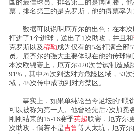
国的最佳球员。排名第二的是博阿滕，他获
票，排名第三的是克罗斯，他的得票率为1
数据可以说明厄齐尔的出色：在本次
打进了1个进球，送出了1次助攻，并且和
克罗斯以及
穆勒
成为仅有的5名打满全部5
员。厄齐尔的强大主要体现在他的传球制
本次欧锦赛上，厄齐尔420次尝试制造威
91%，其中26次到达对方危险区域，53次
域，48次传中成功到对方禁区。
事实上，如果单纯论当今足坛的“喂饼
可以被称为第一人。他曾经先后7次加冕
刚刚结束的15-16赛季
英超
联赛，厄齐尔更
次助攻，倘若不是
吉鲁
等人太坑，厄齐尔