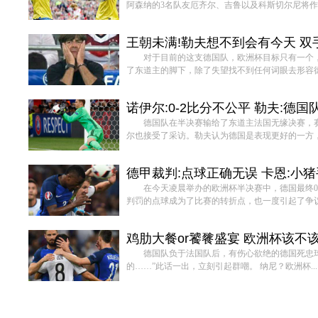
阿森纳的3名队友厄齐尔、吉鲁以及科斯切尔尼将作为
王朝未满!勒夫想不到会有今天 双
对于目前的这支德国队，欧洲杯目标只有一个
了东道主的脚下，除了失望找不到任何词眼去形容德国
诺伊尔:0-2比分不公平 勒夫:德
德国队在半决赛输给了东道主法国无缘决赛，
尔也接受了采访。勒夫认为德国是表现更好的一方，但
德甲裁判:点球正确无误 卡恩:小
在今天凌晨举办的欧洲杯半决赛中，德国最终0
判罚的点球成为了比赛的转折点，也一度引起了争议，
鸡肋大餐or饕餮盛宴 欧洲杯该不
德国队负于法国队后，有伤心欲绝的德国死忠
的……”此话一出，立刻引起群嘲。 纳尼？欧洲杯..